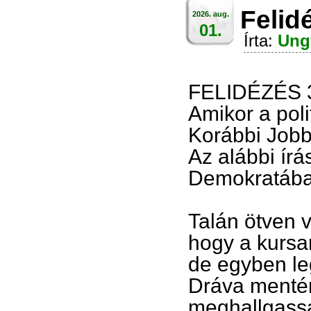
Felidé
2026. aug.
01.
Írta:
Ung
FELIDÉZÉS 
Amikor a poli
Korábbi Jobb
Az alábbi ír
Demokratába
Talán ötven v
hogy a kursan
de egyben le
Dráva mentén
meghallgassá