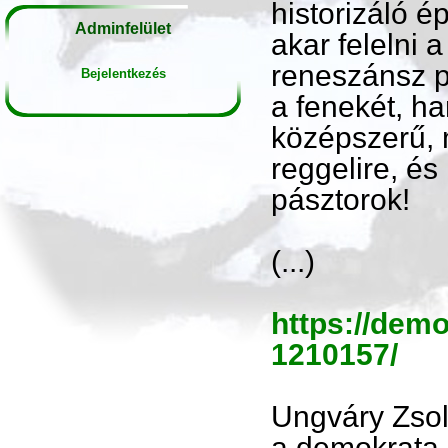
historizáló 
Adminfelület
akar felelni
reneszánsz p
Bejelentkezés
a fenekét, h
középszerű, 
reggelire, és
pásztorok!
(...)
https://dem
1210157/
Ungváry Zsol
a demokrata