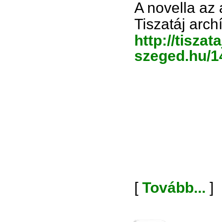
A novella az
Tiszatáj arc
http://tiszata
szeged.hu/1
[
Tovább...
]