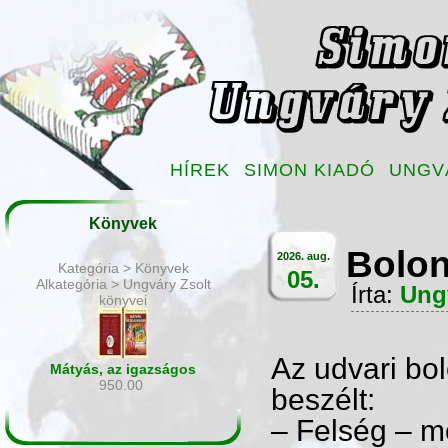
HÍREK
SIMON KIADÓ
UNGV
Könyvek
Bolon
2026. aug.
Kategória > Könyvek
05.
Alkategória > Ungváry Zsolt
Írta:
Ung
könyvei
Az udvari bo
Mátyás, az igazságos
950.00
beszélt:
– Felség – m