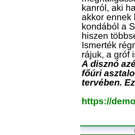
kanról, aki 
akkor ennek h
kondából a S
hiszen többs
Ismerték rég
rájuk, a gróf 
A disznó azé
főúri asztalo
tervében. Ez
https://dem