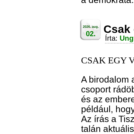
Csak e
2026. aug.
02.
Írta:
Ung
CSAK EGY 
A birodalom 
csoport rádöb
és az emberek
például, hog
Az írás a Tis
talán aktuáli