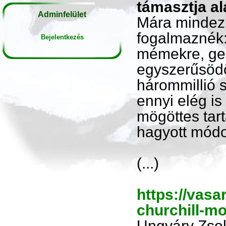
támasztja al
Adminfelület
Mára mindez 
fogalmaznék: 
Bejelentkezés
mémekre, geg
egyszerűsödö
hárommillió s
ennyi elég is
mögöttes tar
hagyott módot
(...)
https://vasa
churchill-mo
Ungváry Zsol