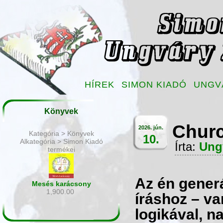
HÍREK
SIMON KIADÓ
UNGV
Könyvek
Churc
2026. jún.
Kategória > Könyvek
10.
Alkategória > Simon Kiadó
Írta:
Ung
termékei
Az én gener
Mesés karácsony
1,900.00
íráshoz – v
logikával, 