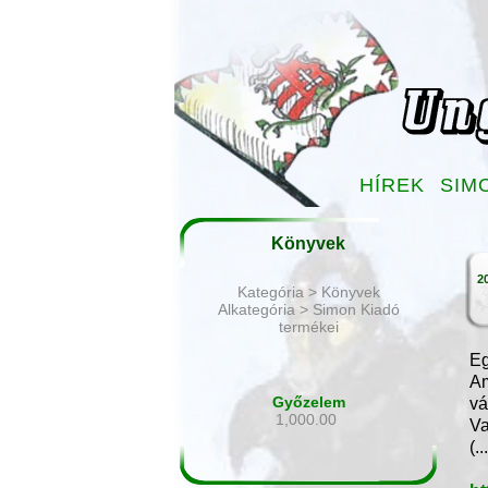
HÍREK
SIM
Könyvek
20
Kategória > Könyvek
Alkategória > Simon Kiadó
termékei
Eg
Am
Győzelem
vá
1,000.00
Va
(..