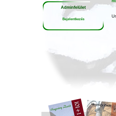
ht
Adminfelület
Un
Bejelentkezés