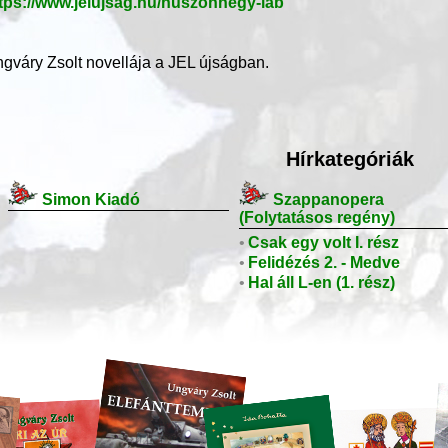
tps://www.jelujsag.hu/huszonnegy-lab
gváry Zsolt novellája a JEL újságban.
Hírkategóriák
Simon Kiadó
Szappanopera
(Folytatásos regény)
•
Csak egy volt I. rész
•
Felidézés 2. - Medve
•
Hal áll L-en (1. rész)