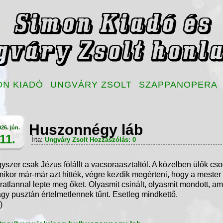
ON KIADÓ
UNGVÁRY ZSOLT
SZAPPANOPERA
Huszonnégy láb
26. jún.
11.
Írta:
Ungváry Zsolt
Hozzászólás: 0
yszer csak Jézus fölállt a vacsoraasztaltól. A közelben ülők cso
ikor már-már azt hitték, végre kezdik megérteni, hogy a mester 
ratlannal lepte meg őket. Olyasmit csinált, olyasmit mondott, a
gy pusztán értelmetlennek tűnt. Esetleg mindkettő.
.)