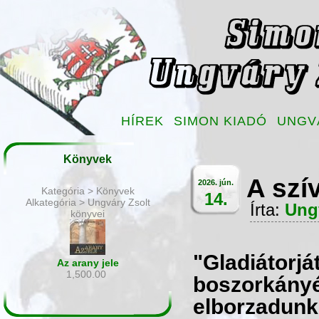
HÍREK
SIMON KIADÓ
UNGV
Könyvek
A szí
2026. jún.
Kategória > Könyvek
14.
Alkategória > Ungváry Zsolt
Írta:
Ung
könyvei
"Gladiátorjá
Az arany jele
1,500.00
boszorkányég
elborzadunk