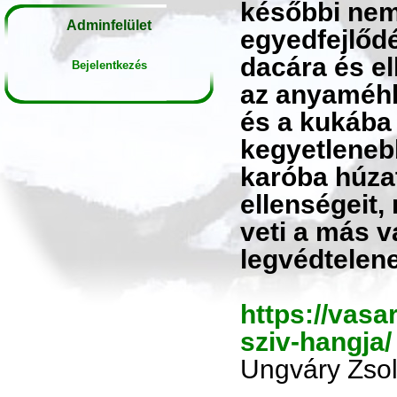
későbbi nem
Adminfelület
egyedfejlőd
dacára és e
Bejelentkezés
az anyaméhb
és a kukába 
kegyetleneb
karóba húza
ellenségeit,
veti a más v
legvédtelen
https://vasa
sziv-hangja/
Ungváry Zsol