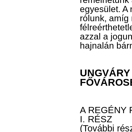
egyesület. A
rólunk, amíg
félreérthetet
azzal a jogu
hajnalán bár
UNGVÁRY 
FŐVÁROS
A REGÉNY 
I. RÉSZ
(További rés