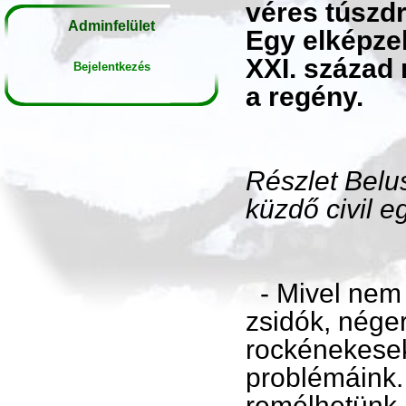
véres túszd
Adminfelület
Egy elképzel
XXI. század 
Bejelentkezés
a regény.
Részlet Belu
küzdő civil 
- Mivel nem
zsidók, nége
rockénekesek
problémáink.
remélhetünk 