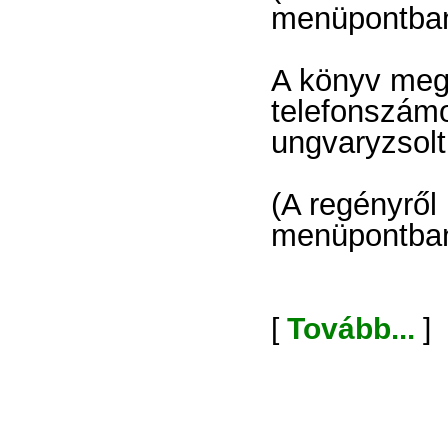
menüpontban
A könyv meg
telefonszám
ungvaryzsolt
(A regényről
menüpontba
[
Tovább...
]