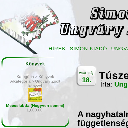
HÍREK
SIMON KIADÓ
UNGV
Könyvek
Túsze
2026. máj.
Kategória > Könyvek
18.
Alkategória > Ungváry Zsolt
Írta:
Ung
könyvei
Meccslabda (Negyven semmi)
1,600.00
A nagyhatal
függetlensé