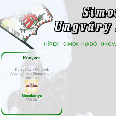
HÍREK
SIMON KIADÓ
UNGV
Könyvek
Kategória > Könyvek
Alkategória > Simon Kiadó
termékei
Mesekártya
500.00