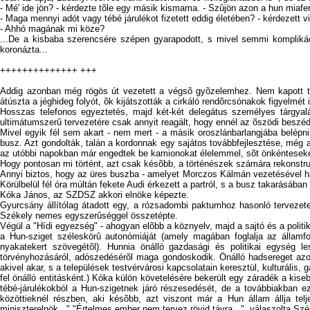
- Mé' ide jön? - kérdezte tõle egy másik kismama. - Szûjön azon a hun mia
- Maga mennyi adót vagy tébé járulékot fizetett eddig életében? - kérdezett 
- Ahhó magának mi köze?
...De a kisbaba szerencsére szépen gyarapodott, s mivel semmi kompliká
koronázta...
++++++++++++++ +++
Addig azonban még rögös út vezetett a végsõ gyõzelemhez. Nem kapott túl 
átúszta a jéghideg folyót, õk kijátszották a cirkáló rendõrcsónakok figyelmét
Hosszas telefonos egyeztetés, majd két-két delegátus személyes tárgyalá
ultimátumszerû tervezetére csak annyit reagált, hogy ennél az õszödi beszéd
Mivel egyik fél sem akart - nem mert - a másik oroszlánbarlangjába belépni
busz. Azt gondolták, talán a kordonnak egy sajátos továbbfejlesztése, még a
az utóbbi napokban már engedtek be kamionokat élelemmel, sõt önkénteseket 
Hogy pontosan mi történt, azt csak késõbb, a történészek számára rekonstruá
Annyi biztos, hogy az üres buszba - amelyet Morczos Kálmán vezetésével háro
Körülbelül fél óra múltán fekete Audi érkezett a partról, s a busz takarásáb
Kóka János, az SZDSZ akkori elnöke képezte.
Gyurcsány állítólag átadott egy, a rózsadombi paktumhoz hasonló tervezete
Székely nemes egyszerûséggel összetépte.
Végül a "Hídi egyezség" - ahogyan elõbb a köznyelv, majd a sajtó és a politika
a Hun-sziget széleskörû autonómiáját (amely magában foglalja az államfor
nyakatekert szövegétõl). Hunnia önálló gazdasági és politikai egység le
törvényhozásáról, adószedésérõl maga gondoskodik. Önálló hadsereget azon
akivel akar, s a települések testvérvárosi kapcsolatain keresztül, kulturá
fel önálló entitásként.) Kóka külön követelésére bekerült egy záradék a kis
tébé-járulékokból a Hun-szigetnek járó részesedését, de a továbbiakban e
közöttieknél részben, aki késõbb, azt viszont már a Hun állam állja telj
miniszterelnök..." "Értelmes ember nem tervez rövid távra...", válaszolta Sz