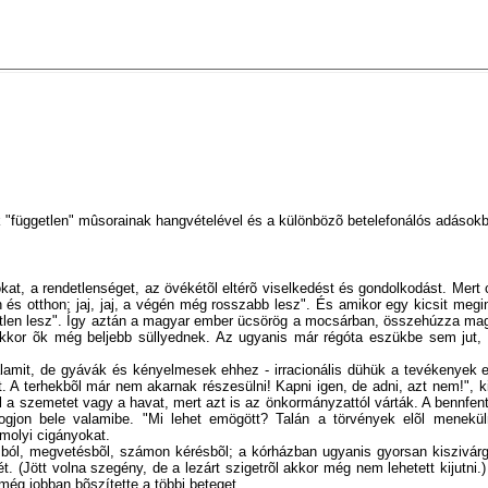
 "független" mûsorainak hangvételével és a különbözõ betelefonálós adásokba
kat, a rendetlenséget, az övékétõl eltérõ viselkedést és gondolkodást. Mert
s otthon; jaj, jaj, a végén még rosszabb lesz". És amikor egy kicsit megint
tetlen lesz". Így aztán a magyar ember ücsörög a mocsárban, összehúzza mag
akkor õk még beljebb süllyednek. Az ugyanis már régóta eszükbe sem jut,
lamit, de gyávák és kényelmesek ehhez - irracionális dühük a tevékenyek ell
t. A terhekbõl már nem akarnak részesülni! Kapni igen, de adni, azt nem!", 
 a szemetet vagy a havat, mert azt is az önkormányzattól várták. A bennfent
 fogjon bele valamibe. "Mi lehet emögött? Talán a törvények elõl menekü
ámolyi cigányokat.
ból, megvetésbõl, számon kérésbõl; a kórházban ugyanis gyorsan kiszivárgo
. (Jött volna szegény, de a lezárt szigetrõl akkor még nem lehetett kijutn
z még jobban bõszítette a többi beteget.