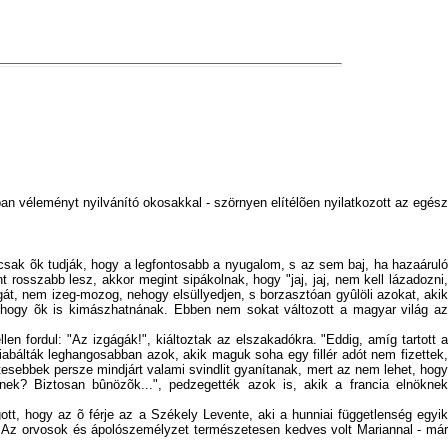
n véleményt nyilvánító okosakkal - szörnyen elítélõen nyilatkozott az egész
 csak õk tudják, hogy a legfontosabb a nyugalom, s az sem baj, ha hazaáruló
 rosszabb lesz, akkor megint sipákolnak, hogy "jaj, jaj, nem kell lázadozni,
át, nem izeg-mozog, nehogy elsüllyedjen, s borzasztóan gyûlöli azokat, akik
 hogy õk is kimászhatnának. Ebben nem sokat változott a magyar világ az
en fordul: "Az izgágák!", kiáltoztak az elszakadókra. "Eddig, amíg tartott a
kiabálták leghangosabban azok, akik maguk soha egy fillér adót nem fizettek,
esebbek persze mindjárt valami svindlit gyanítanak, mert az nem lehet, hogy
lnek? Biztosan bûnözõk...", pedzegették azok is, akik a francia elnöknek
tt, hogy az õ férje az a Székely Levente, aki a hunniai függetlenség egyik
i.) Az orvosok és ápolószemélyzet természetesen kedves volt Mariannal - már