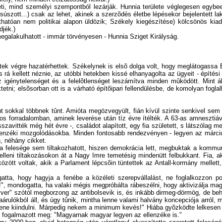
, mind személyi szempontból lezárják. Hunnia területe véglegesen egybeesik
úszott...) csak az lehet, akinek a szerzõdés életbe lépésekor bejelentett 
thatóan nem politikai alapon üldözik; Székely kiegészítése) kölcsönös kia
djék.)
egalakulhatott - immár törvényesen - Hunnia Sziget Királyság.
tek végre hazatérhettek. Székelynek is elsõ dolga volt, hogy meglátogassa B
re is rá kellett néznie, az utóbbi hetekben kissé elhanyagolta az ügyeit - épít
z igénytelenséget és a felelõtlenséget leszámítva minden mûködött. Mint ál
etni; elsõsorban ott is a várható építõipari fellendülésbe, de komolyan foglal
 sokkal többnek tûnt. Amióta megözvegyült, fián kívül szinte senkivel sem t
os forradalomban, aminek leverése után tíz évre ítélték. A 63-as amnesztiáva
avitték még hét évre -, családot alapított, egy fia született, s látszólag m
ellenzéki mozgolódásokba. Minden fontosabb rendezvényen - legyen az márciu
, néhány cikket.
Már a felesége sem tiltakozhatott, hiszen demokrácia lett, megbuktak a komm
lleni tiltakozásokon át a Nagy Imre temetésig mindenütt felbukkant. Fia, a
özött voltak, akik a Parlament lépcsõin tüntettek az Antall-kormány mellett
gatta, hogy hagyja a fenébe a közéleti szerepvállalást, ne foglalkozzon p
ondogatta, ha valaki mégis megpróbálta rábeszélni, hogy aktivizálja magát. 
gyver" szótól megborzong az antibolsevik is, és inkább dirmeg-dörmög, de be
árulókból áll, és úgy tûnik, mintha lenne valami halvány koncepciója arról,
e kiindulni. Márpedig nekem a minimum kevés!" Hiába gyõzködte lelkesen a fi
y fogalmazott meg: "Magyarnak magyar legyen az ellenzéke is."