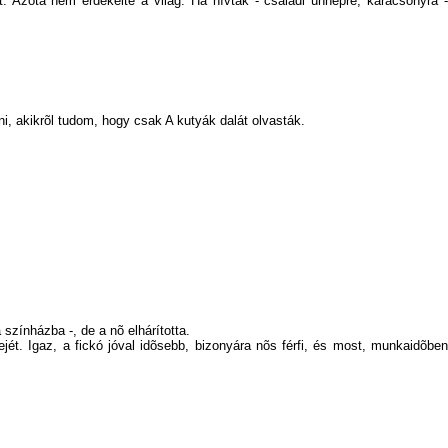
. Azóta nem érdekelte a világ. Ha hívták - családi ünnepre, karácsonyra -
, akikrõl tudom, hogy csak A kutyák dalát olvasták.
 színházba -, de a nõ elhárította.
jét. Igaz, a fickó jóval idõsebb, bizonyára nõs férfi, és most, munkaidõben