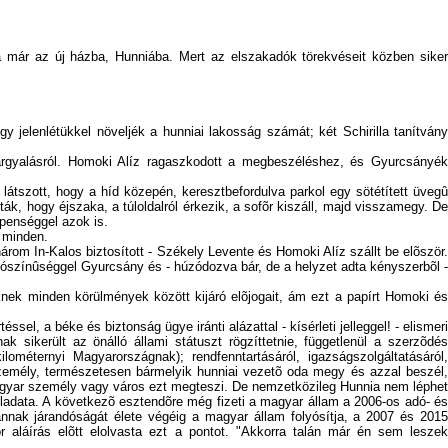
 már az új házba, Hunniába. Mert az elszakadók törekvéseit közben siker
jelenlétükkel növeljék a hunniai lakosság számát; két Schirilla tanítvány
tárgyalásról. Homoki Alíz ragaszkodott a megbeszéléshez, és Gyurcsányék
látszott, hogy a híd közepén, keresztbefordulva parkol egy sötétített üvegû
k, hogy éjszaka, a túloldalról érkezik, a sofõr kiszáll, majd visszamegy. De
ppenséggel azok is.
i minden.
rom In-Kalos biztosított - Székely Levente és Homoki Alíz szállt be elõször.
valószínûséggel Gyurcsány és - húzódozva bár, de a helyzet adta kényszerbõl -
nek minden körülmények között kijáró elõjogait, ám ezt a papírt Homoki és
el, a béke és biztonság ügye iránti alázattal - kísérleti jelleggel! - elismeri
 sikerült az önálló állami státuszt rögzíttetnie, függetlenül a szerzõdés
ométernyi Magyarországnak); rendfenntartásáról, igazságszolgáltatásáról,
személy, természetesen bármelyik hunniai vezetõ oda megy és azzal beszél,
 magyar személy vagy város ezt megteszi. De nemzetközileg Hunnia nem léphet
feladata. A következõ esztendõre még fizeti a magyar állam a 2006-os adó- és
nnak járandóságát élete végéig a magyar állam folyósítja, a 2007 és 2015
r aláírás elõtt elolvasta ezt a pontot. "Akkorra talán már én sem leszek