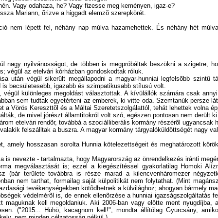
fenén. Vagy odahaza, he? Vagy fizesse meg keményen, igaz-e?
vissza Mariann, õrizve a higgadt elemzõ szerepkörét.
ció nem lépett fel, néhány nap múlva hazamehettek. És néhány hét múlva
nagy nyilvánosságot, de többen is megpróbáltak beszökni a szigetre, hogy 
 is; végül az etelvári kórházban gondoskodtak róluk.
sa után végül sikerült megállapodni a magyar-hunniai legfelsõbb szintû 
 is becsületesebb, igazabb és szimpatikusabb stílusú volt.
, végül különleges megoldást választottak. A kívülállók számára csak annyi 
bban sem tudtak egyetérteni az emberek, ki vitte oda. Szemtanúk persze láttá
a Vörös Kereszttõl és a Máltai Szeretetszolgálattól, tehát lehettek volna é
lták, de mivel jórészt államtitokról volt szó, egészen pontosan nem derült k
m etelvári rendõr, továbbá a szociálliberális kormány részérõl ugyancsak há
an valakik felszálltak a buszra. A magyar kormány tárgyalóküldöttségét nagy 
t, amely hosszasan sorolta Hunnia kötelezettségeit és meghatározott körök
 is nevezte - tartalmazta, hogy Magyarország az önrendelkezés iránti megértéss
ma megválasztását is; ezzel a kiegészítéssel gyakorlatilag Homoki Alíznak
sz (bár területe továbbra is része marad a kilencvenháromezer négyzetkil
ban nem tarthat, formailag saját külpolitikát nem folytathat. (Mint magán
lis, gazdasági tevékenységekben kötõdhetnek a külvilághoz; ahogyan bármely
ebbségek védelmérõl is, de ennek ellenõrzése a hunniai igazságszolgáltatás 
zt maguknak kell megoldaniuk. Aki 2006-ban vagy elõtte ment nyugdíjba, a
esen. ("2015... Höhö, kacagnom kell!", mondta állítólag Gyurcsány, amiko
ékely, nem minden célzatosság nélkül.)