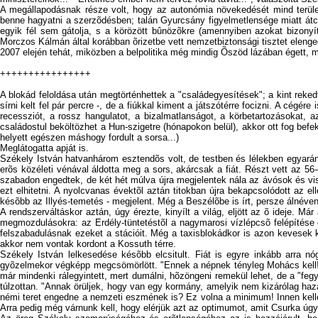
A megállapodásnak része volt, hogy az autonómia növekedését mind területi
benne hagyatni a szerzõdésben; talán Gyurcsány figyelmetlensége miatt átcs
egyik fél sem gátolja, s a körözött bûnözõkre (amennyiben azokat bizonyí
Morczos Kálmán által korábban õrizetbe vett nemzetbiztonsági tisztet elenge
2007 elején tehát, miközben a belpolitika még mindig Õszöd lázában égett, m
++++++++++++++++
A blokád feloldása után megtörténhettek a "családegyesítések"; a kint reked
sírni kelt fel pár percre -, de a fiúkkal kiment a játszótérre focizni. A cégé
recessziót, a rossz hangulatot, a bizalmatlanságot, a körbetartozásokat, a
családostul beköltözhet a Hun-szigetre (hónapokon belül), akkor ott fog befekt
helyett egészen máshogy fordult a sorsa...)
Meglátogatta apját is.
Székely István hatvanhárom esztendõs volt, de testben és lélekben egyaránt
erõs közéleti vénával áldotta meg a sors, akárcsak a fiát. Részt vett az 56-
szabadon engedtek, de két hét múlva újra megjelentek nála az ávósok és vissz
ezt elhitetni. A nyolcvanas évektõl aztán titokban újra bekapcsolódott az 
késõbb az Illyés-temetés - megjelent. Még a Beszélõbe is írt, persze álnéven
A rendszerváltáskor aztán, úgy érezte, kinyílt a világ, eljött az õ ideje. 
megmozdulásokra: az Erdély-tüntetéstõl a nagymarosi vízlépcsõ felépítése e
felszabadulásnak ezeket a stációit. Még a taxisblokádkor is azon kevesek k
akkor nem vontak kordont a Kossuth térre.
Székely István lelkesedése késõbb elcsitult. Fiát is egyre inkább arra nó
gyõzelmekor végképp megcsömörlött. "Ennek a népnek tényleg Mohács kell!", m
már mindenki rálegyintett, mert dumálni, hõzöngeni remekül lehet, de a "fe
túlzottan. "Annak örüljek, hogy van egy kormány, amelyik nem kizárólag haza
némi teret engedne a nemzeti eszmének is? Ez volna a minimum! Innen kellen
Arra pedig még várnunk kell, hogy elérjük azt az optimumot, amit Csurka úg