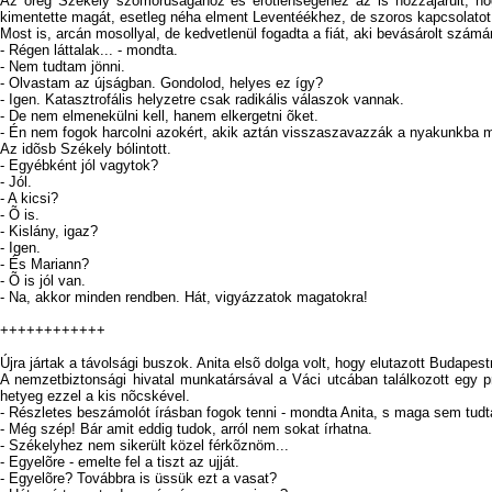
Az öreg Székely szomorúságához és erõtlenségéhez az is hozzájárult, hogy 
kimentette magát, esetleg néha elment Leventéékhez, de szoros kapcsolatot
Most is, arcán mosollyal, de kedvetlenül fogadta a fiát, aki bevásárolt számár
- Régen láttalak... - mondta.
- Nem tudtam jönni.
- Olvastam az újságban. Gondolod, helyes ez így?
- Igen. Katasztrofális helyzetre csak radikális válaszok vannak.
- De nem elmenekülni kell, hanem elkergetni õket.
- Én nem fogok harcolni azokért, akik aztán visszaszavazzák a nyakunkba m
Az idõsb Székely bólintott.
- Egyébként jól vagytok?
- Jól.
- A kicsi?
- Õ is.
- Kislány, igaz?
- Igen.
- És Mariann?
- Õ is jól van.
- Na, akkor minden rendben. Hát, vigyázzatok magatokra!
++++++++++++
Újra jártak a távolsági buszok. Anita elsõ dolga volt, hogy elutazott Budapestre
A nemzetbiztonsági hivatal munkatársával a Váci utcában találkozott egy pre
hetyeg ezzel a kis nõcskével.
- Részletes beszámolót írásban fogok tenni - mondta Anita, s maga sem tudta,
- Még szép! Bár amit eddig tudok, arról nem sokat írhatna.
- Székelyhez nem sikerült közel férkõznöm...
- Egyelõre - emelte fel a tiszt az ujját.
- Egyelõre? Továbbra is üssük ezt a vasat?