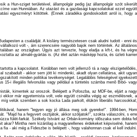
 a Hun-sziget területével, állampolgár pedig (az állampolgár szót sikerült
lakcíme van Hunniában. Az utazást és a gazdasági kapcsolatokat ezzel együtt
datási egyezményt kötöttek. (Ennek záradéka gondoskodott arról is, hogy a
udapesten a családját. A kislány természetesen csak aludni tudott - enni és
ési vállalkozó volt -, ám szerencsére nagyobb bajok nem történtek. Az általános
talában az országban. Úgyis azt tervezte, hogy eladja a kft-t, és ha végre
koztatta az almalé-gyártás is. (Az élet aztán másképp hozta, és üzleti karrier
artotta a kapcsolatot. Korábban nem volt jellemzõ rá a nagy elszigetelõdés,
l szabadult - akkor sem jött ki mindenki, akadt olyan cellatársa, akit ugyan
egszakított minden politikai tevékenységet. Legalábbis feleségével igyekezett
s 15-i illegális felvonulás vagy például a tüntetés számba menõ Bibó- vagy
unisták, kimentek az oroszok. Belépett a Pofoszba, az MDF-be, eljárt a nagy
ki ekkor már egyetemista volt, vele együtt csinálta végig az eszmélésnek, a
, míg velük szemben a sok kocka Lada parkolt, élükön liberális harcosokkal;
olitikával, hanem "legyen egy jó állása meg sok gyereke!". 1994-ben, Horn
"Majd ha a fegyvert osztjátok, akkor szóljatok!", szokta válaszolni, s erre
húzza fülét-farkát. Székely Istvánt az Orbán-kormány idõszaka sem dobta fel
 mit akar? Mintha nem kizárólag a magyarellenes érdekeket képviselné, hanem
a - aki még a Fideszbe is belépett -, hogy valahonnan csak el kell indulni.