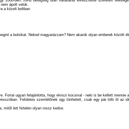
2000-ben, rövid betegség után váratlanul elveszítette szeretett feleségét
 nem ápolt velük.
a a közeli boltban.
egint a bolsikat. Neked magyarázzam? Nem akarok olyan emberek között élni
. Forrai ugyan felajánlotta, hogy elviszi kocsival - neki is be kellett mennie a
sszóban. Felületes szemlélõnek úgy tûnhetett, csak egy pár tölti itt az ide
 mitõl lett hirtelen olyan rossz kedve.