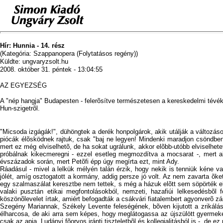
Hír: Hunnia - 14. rész
(Kategória: Szappanopera (Folytatásos regény))
Küldte: ungvaryzsolt.hu
2008. október 31. péntek - 13:04:55
AZ EGYEZSÉG
A "nép hangja" Budapesten - felerõsítve természetesen a kereskedelmi tévék
Hun-szigetrõl.
"Micsoda izgágák!", dühöngtek a derék honpolgárok, akik utálják a változáso
piócák élõsködnek rajtuk, csak "baj ne legyen! Mindenki maradjon csöndben é
mert ez még elviselhetõ, de ha sokat ugrálunk, akkor elõbb-utóbb elviselhe
próbálnak kikecmeregni - ezzel esetleg megmozdítva a mocsarat -, mert 
évszázadok során, mert Petõfi épp úgy megírta ezt, mint Ady.
Ráadásul - mivel a lelkük mélyén talán érzik, hogy nekik is tenniük kéne va
jólét, amíg osztogatott a kormány, addig persze jó volt. Az nem zavarta õke
egy szalmaszálat keresztbe nem tettek, s még a házuk elõtt sem söpörték el
valaki pusztán etikai megfontolásokból, nemzeti, hazafiúi lelkesedésbõl
köszönõlevelet írtak, amiért befogadták a csákvári fiatalembert agyonverõ z
Szegény Mariannak, Székely Levente feleségének, bõven kijutott a zrikálás
élharcosa, de aki arra sem képes, hogy meglátogassa az újszülött gyermekét
csak az apja, Ludányi fõorvos iránti tiszteletbõl és kollegialitásból is -, de e