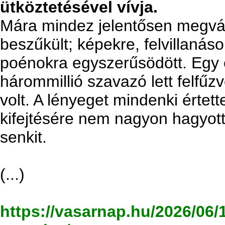
ütköztetésével vívja.
Mára mindez jelentősen megvál
beszűkült; képekre, felvillaná
poénokra egyszerűsödött. Egy 
hárommillió szavazó lett felfűz
volt. A lényeget mindenki értet
kifejtésére nem nagyon hagyott
senkit.
(...)
https://vasarnap.hu/2026/06/1