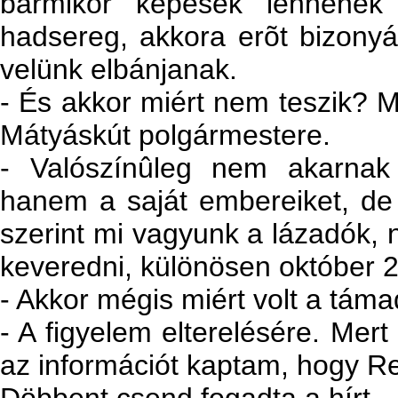
bármikor képesek lennéne
hadsereg, akkora erõt bizony
velünk elbánjanak.
- És akkor miért nem teszik? M
Mátyáskút polgármestere.
- Valószínûleg nem akarnak
hanem a saját embereiket, de f
szerint mi vagyunk a lázadók,
keveredni, különösen október 2
- Akkor mégis miért volt a tám
- A figyelem elterelésére. Mert
az információt kaptam, hogy Rei