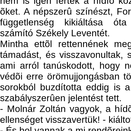
nem is igen fértek a hídfõ köz
õket. A népszerû színészt, Fo
függetlenség kikiáltása óta
számító Székely Leventét.
Mintha ettõl rettennének meg
támadást, és visszavonultak, s
ami arról tanúskodott, hogy n
védõi erre örömujjongásban tört
sorokból buzdította eddig is a
szabályszerûen jelentést tett.
- Molnár Zoltán vagyok, a hídõr
ellenséget visszavertük! - kiált
- És hol vannak a mi rendõrein