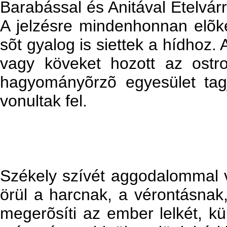
Barabással és Anitával Etelvár
A jelzésre mindenhonnan elõkerü
sõt gyalog is siettek a hídhoz. 
vagy köveket hozott az ostro
hagyományõrzõ egyesület tagja
vonultak fel.
Székely szívét aggodalommal 
örül a harcnak, a vérontásnak
megerõsíti az ember lelkét, k