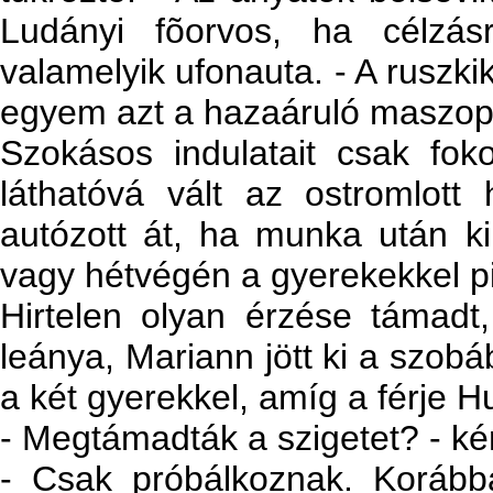
Ludányi fõorvos, ha célzás
valamelyik ufonauta. - A ruszki
egyem azt a hazaáruló maszop
Szokásos indulatait csak foko
láthatóvá vált az ostromlott
autózott át, ha munka után ki
vagy hétvégén a gyerekekkel p
Hirtelen olyan érzése támadt
leánya, Mariann jött ki a szobá
a két gyerekkel, amíg a férje H
- Megtámadták a szigetet? - ké
- Csak próbálkoznak. Korábba