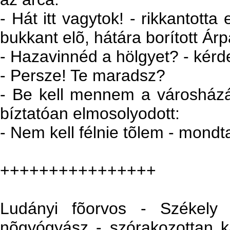
- Hát itt vagytok! - rikkantott
bukkant elõ, hátára borított Ár
- Hazavinnéd a hölgyet? - kérde
- Persze! Te maradsz?
- Be kell mennem a városházár
bíztatóan elmosolyodott:
- Nem kell félnie tõlem - mondta
++++++++++++++++
Ludányi fõorvos - Székely
nõgyógyász - szórakozottan ka