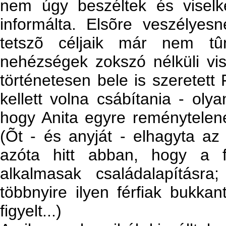
nem úgy beszéltek és viselke
informálta. Elsõre veszélye
tetszõ céljaik már nem tû
nehézségek zokszó nélküli vi
történetesen bele is szeretett 
kellett volna csábítania - oly
hogy Anita egyre reménytelene
(Õt - és anyját - elhagyta az 
azóta hitt abban, hogy a 
alkalmasak családalapításr
többnyire ilyen férfiak bukka
figyelt...)