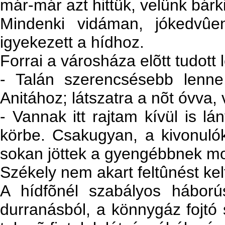
már-már azt hittük, velünk bárk
Mindenki vidáman, jókedvûen,
igyekezett a hídhoz.
Forrai a városháza elõtt tudott
- Talán szerencsésebb lenne
Anitához; látszatra a nõt óvva,
- Vannak itt rajtam kívül is l
körbe. Csakugyan, a kivonulók
sokan jöttek a gyengébbnek mo
Székely nem akart feltûnést kelt
A hídfõnél szabályos háború
durranásból, a könnygáz fojtó 