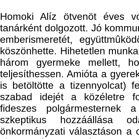
Homoki Alíz ötvenöt éves vol
tanárként dolgozott. Jó kommun
emberismeretét, együttmûköd
köszönhette. Hihetetlen munkab
három gyermeke mellett, h
teljesíthessen. Amióta a gyere
is betöltötte a tizennyolcat)
szabad idejét a közéletre fo
fideszes polgármesternek a 
szkeptikus hozzáállása o
önkormányzati választáson a c