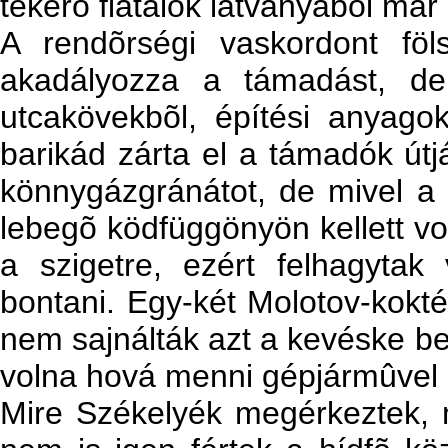
tekerõ fiatalok látványából már 
A rendõrségi vaskordont föl
akadályozza a támadást, de
utcakövekbõl, építési anyago
barikád zárta el a támadók útjá
könnygázgránátot, de mivel a sz
lebegõ ködfüggönyön kellett vo
a szigetre, ezért felhagytak
bontani. Egy-két Molotov-koktél
nem sajnálták azt a kevéske be
volna hová menni gépjármûvel -,
Mire Székelyék megérkeztek, 