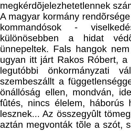
megkérdõjelezhetetlennek számí
A magyar kormány rendõrsége -
kommandósok - viselkedé
különösebben a hidat védõ 
ünnepeltek. Fals hangok nem 
ugyan itt járt Rakos Róbert, a 
legutóbbi önkormányzati vá
szembeszállt a függetlenséggel
önállóság ellen, mondván, ide
fûtés, nincs élelem, háborús h
lesznek... Az összegyûlt tömeg
aztán megvonták tõle a szót, s 