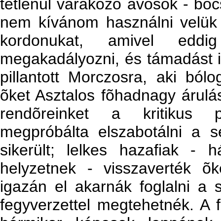
tétlenül várakozó ávósok - boc
nem kívánom használni velük k
kordonukat, amivel eddi
megakadályozni, és támadást ind
pillantott Morczosra, aki ból
õket Asztalos fõhadnagy árulás
rendõreinket a kritikus pi
megpróbálta elszabotálni a 
sikerült; lelkes hazafiak - 
helyzetnek - visszaverték õ
igazán el akarnák foglalni a 
fegyverzettel megtehetnék. A fo