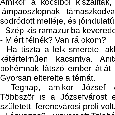
Amikor a kocsiból kiszálltak
lámpaoszlopnak támaszkodva 
sodródott melléje, és jóindulat
- Szép kis ramazuriba keverede
- Miért félnék? Van rá okom?
- Ha tiszta a lelkiismerete, ak
kétértelmûen kacsintva. An
bohémnak látszó ember átlát 
Gyorsan elterelte a témát.
- Tegnap, amikor József At
Többször is a Józsefvárost 
született, ferencvárosi proli volt.