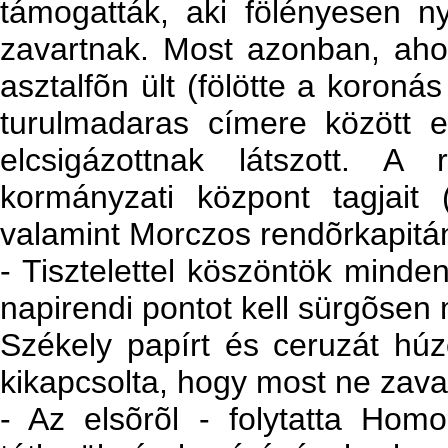
támogatták, aki fölényesen n
zavartnak. Most azonban, ah
asztalfõn ült (fölötte a koron
turulmadaras címere között e
elcsigázottnak látszott. A 
kormányzati központ tagjait
valamint Morczos rendõrkapitán
- Tisztelettel köszöntök minden
napirendi pontot kell sürgõsen
Székely papírt és ceruzát húzo
kikapcsolta, hogy most ne zava
- Az elsõrõl - folytatta Hom