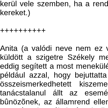
kerül vele szemben, ha a ren
kereket.)
++++++++++
Anita (a valódi neve nem ez vo
küldött a szigetre Székely m
eddig segített a most menekül
például azzal, hogy bejuttatt
összeismerkedhetett kiszem
tanácstalanul állt az esem
bûnözõnek, az államrend elle