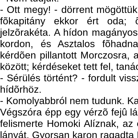
- Ott megy! - dörrent mögöttü
fõkapitány ekkor ért oda; 
jelzõrakéta. A hídon magányos f
kordon, és Asztalos fõhadna
kérdõen pillantott Morczosra,
között; kérdéseket tett fel, taná
- Sérülés történt? - fordult vis
hídõrhöz.
- Komolyabbról nem tudunk. Kar
Végszóra épp egy vérzõ fejû lán
felismerte Homoki Alíznak, az 
lányát. Gyorsan karon ragadta 