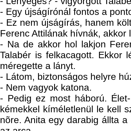
- Lényeges? - vigyorgott Talabé
- Egy újságírónál fontos a pont
- Ez nem újságírás, hanem költé
Ferenc Attilának hívnák, akkor
- Na de akkor hol lakjon Fere
Talabér is felkacagott. Ekkor l
méregette a lányt.
- Látom, biztonságos helyre hú
- Nem vagyok katona.
- Pedig ez most háború. Élet-
kémekkel kíméletlenül le kell s
nõre. Anita egy darabig állta a
az arca.