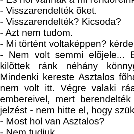
- Visszarendelték õket.
- Visszarendelték? Kicsoda?
- Azt nem tudom.
- Mi történt voltaképpen? kérde
- Nem volt semmi elõjele... 
kilõttek ránk néhány könny
Mindenki kereste Asztalos fõh
nem volt itt. Végre valaki rá
embereivel, mert berendelték
jelzést - nem hitte el, hogy sz
- Most hol van Asztalos?
- Nem tudjuk.