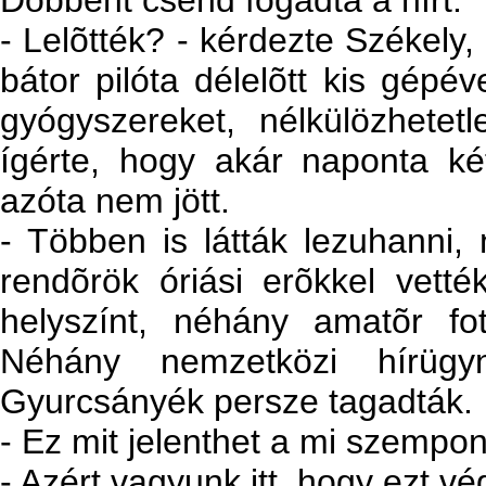
Döbbent csend fogadta a hírt.
- Lelõtték? - kérdezte Székely, 
bátor pilóta délelõtt kis gépév
gyógyszereket, nélkülözhetetl
ígérte, hogy akár naponta ké
azóta nem jött.
- Többen is látták lezuhanni,
rendõrök óriási erõkkel vetté
helyszínt, néhány amatõr fot
Néhány nemzetközi hírügy
Gyurcsányék persze tagadták.
- Ez mit jelenthet a mi szempo
- Azért vagyunk itt, hogy ezt vé