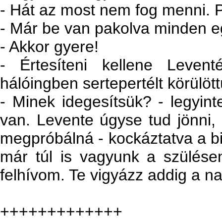
- Hát az most nem fog menni. 
- Már be van pakolva minden e
- Akkor gyere!
- Értesíteni kellene Leven
hálóingben sertepertélt körülött
- Minek idegesítsük? - legyint
van. Levente úgyse tud jönni,
megpróbálná - kockáztatva a biz
már túl is vagyunk a szülésen
felhívom. Te vigyázz addig a na
+++++++++++++