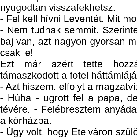
nyugodtan visszafekhetsz.
- Fel kell hívni Leventét. Mit m
- Nem tudnak semmit. Szerint
baj van, azt nagyon gyorsan me
csak le!
Ezt már azért tette hozz
támaszkodott a fotel háttámláján
- Azt hiszem, elfolyt a magzatví
- Húha - ugrott fel a papa, d
tévére. - Felébresztem anyáda
a kórházba.
- Úgy volt, hogy Etelváron szülö