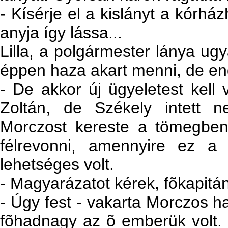
- Kísérje el a kislányt a kórh
anyja így lássa...
Lilla, a polgármester lánya ug
éppen haza akart menni, de en
- De akkor új ügyeletest kell 
Zoltán, de Székely intett 
Morczost kereste a tömegben,
félrevonni, amennyire ez a
lehetséges volt.
- Magyarázatot kérek, fõkapitány
- Úgy fest - vakarta Morczos ha
fõhadnagy az õ emberük volt. N