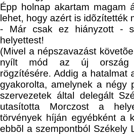
Épp holnap akartam magam át
lehet, hogy azért is idõzítetté
- Már csak ez hiányzott - s
helyettest!
(Mivel a népszavazást követõe
nyílt mód az új ország 
rögzítésére. Addig a hatalmat 
gyakorolta, amelynek a négy po
szervezetek által delegált Sz
utasította Morczost a helye
törvények híján egyébként a kiv
ebbõl a szempontból Székely 