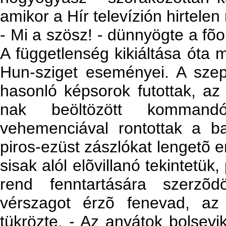
amikor a Hír televízión hirtelen
- Mi a szösz! - dünnyögte a fõo
A függetlenség kikiáltása óta 
Hun-sziget eseményei. A szep
hasonló képsorok futottak, az 
nak beöltözött kommand
vehemenciával rontottak a bar
piros-ezüst zászlókat lengetõ 
sisak alól elõvillanó tekintetük
rend fenntartására szerzõd
vérszagot érzõ fenevad, az 
tükrözte. - Az anyátok bolsevik