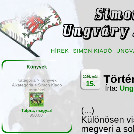
HÍREK
SIMON KIADÓ
UNGV
Könyvek
Törté
2026. máj.
Kategória > Könyvek
15.
Alkategória > Simon Kiadó
Írta:
Ung
termékei
(...)
Talpra, magyar!
950.00
Különösen vi
megveri a sok