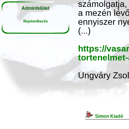
számolgatja, 
Adminfelület
a mezén lévő 
ennyiszer ny
Bejelentkezés
(...)
https://vasa
tortenelmet
Ungváry Zsol
Simon Kiadó