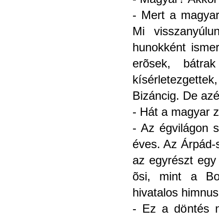
- Mert a magyar
Mi visszanyúlu
hunokként ismer
erõsek, bátra
kísérletezgettek
Bizáncig. De az
- Hát a magyar z
- Az égvilágon s
éves. Az Árpád-s
az egyrészt egy
õsi, mint a B
hivatalos himnus
- Ez a döntés 