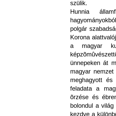
szülik.
Hunnia állam
hagyományokból 
polgár szabadsá
Korona alattvaló
a magyar kul
képzõmûvészettõ
ünnepeken át mi
magyar nemzet j
meghagyott és a
feladata a magy
õrzése és ébre
bolondul a világ
kezdve a különbö