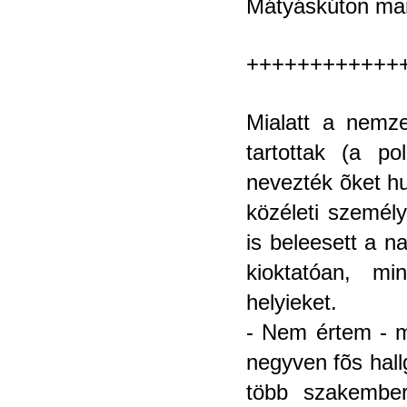
Mátyáskúton mar
++++++++++++
Mialatt a nemze
tartottak (a p
nevezték õket h
közéleti személ
is beleesett a 
kioktatóan, mi
helyieket.
- Nem értem - m
negyven fõs hall
több szakember