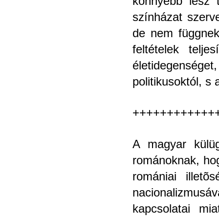
könnyebb lesz t
színházat szerve
de nem függnek 
feltételek telj
életidegenség
politikusoktól, s
++++++++++++
A magyar külüg
románoknak, hog
romániai illet
nacionalizmusáv
kapcsolatai mia