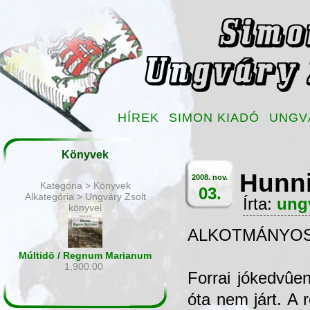
HÍREK
SIMON KIADÓ
UNGV
Könyvek
Hunni
2008. nov.
Kategória > Könyvek
03.
Alkategória > Ungváry Zsolt
Írta:
ung
könyvei
ALKOTMÁNYOS
Múltidõ / Regnum Marianum
1,900.00
Forrai jókedvûe
óta nem járt. A 