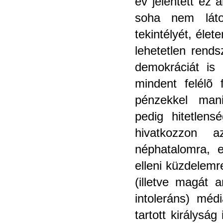
év jelentett ez a
soha nem láto
tekintélyét, éle
lehetetlen rends
demokráciát is 
mindent felélõ f
pénzekkel mani
pedig hitetlen
hivatkozzon a
néphatalomra, e
elleni küzdelemr
(illetve magát 
intoleráns) méd
tartott királysá