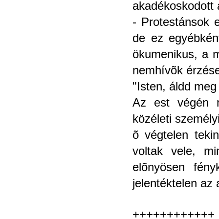
akadékoskodott 
- Protestánsok e
de ez egyébként
ökumenikus, a 
nemhívõk érzései
"Isten, áldd meg
Az est végén m
közéleti személy
õ végtelen teki
voltak vele, mi
elõnyösen fény
jelentéktelen az 
++++++++++++