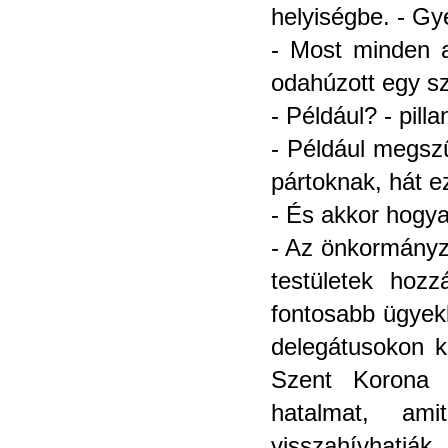
helyiségbe. - Gy
- Most minden a
odahúzott egy sz
- Például? - pilla
- Például megszû
pártoknak, hát e
- És akkor hogya
- Az önkormányza
testületek hozz
fontosabb ügyek
delegátusokon k
Szent Korona n
hatalmat, ami
visszahívhatjá