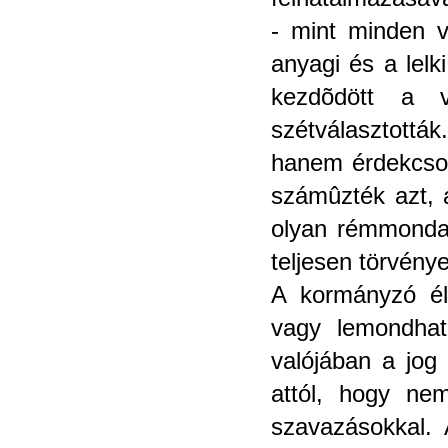
- mint minden va
anyagi és a lel
kezdõdött a v
szétválasztották
hanem érdekcsop
számûzték azt, 
olyan rémmondat
teljesen törvény
A kormányzó él
vagy lemondhat
valójában a jog
attól, hogy ne
szavazásokkal.