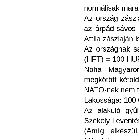
normálisak mara
Az ország zászl
az árpád-sávos 
Attila zászlaján 
Az országnak saj
(HFT) = 100 HU
Noha Magyaror
megkötött kétol
NATO-nak nem t
Lakossága: 100 
Az alakuló gyûl
Székely Leventé
(Amíg elkészül