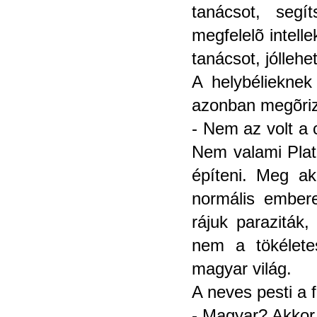
tanácsot, segí
megfelelõ intell
tanácsot, jóllehe
A helybélieknek
azonban megõriz
- Nem az volt a 
Nem valami Plató
építeni. Meg ak
normális embere
rájuk paraziták
nem a tökélete
magyar világ.
A neves pesti a f
- Magyar? Akkor 