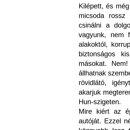
Kilépett, és még
micsoda rossz 
csinálni a dolg
vagyunk, nem f
alakoktól, korru
biztonságos ki
másokat. Nem! 
állhatnak szemb
rövidlátó, igé
akarjuk megteremt
Hun-szigeten.
Mire kiért az é
autóját. Ezzel 