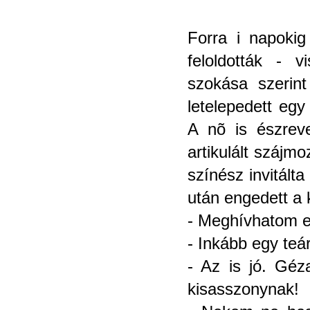
Forra i napokig
feloldották - 
szokása szerin
letelepedett egy
A nõ is észreve
artikulált szájm
színész invitálta
után engedett a 
- Meghívhatom 
- Inkább egy teá
- Az is jó. Géz
kisasszonynak!