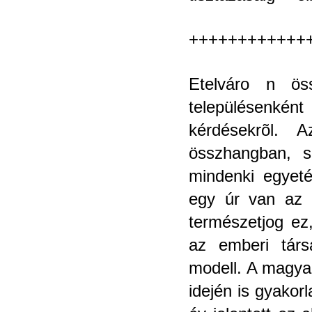
++++++++++++
Etelváro n ös
településenkén
kérdésekrõl. A
összhangban, s
mindenki egyeté
egy úr van az 
természetjog ez,
az emberi társ
modell. A magya
idején is gyakorl