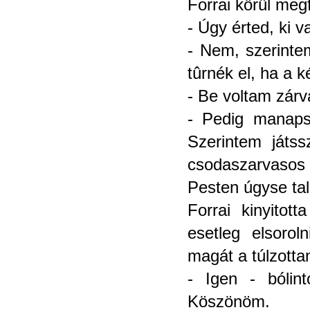
Forrai körül megf
- Úgy érted, ki 
- Nem, szerinte
tûrnék el, ha a 
- Be voltam zárv
- Pedig manaps
Szerintem játss
csodaszarvasos
Pesten úgyse tal
Forrai kinyitot
esetleg elsorol
magát a túlzotta
- Igen - bólint
Köszönöm.