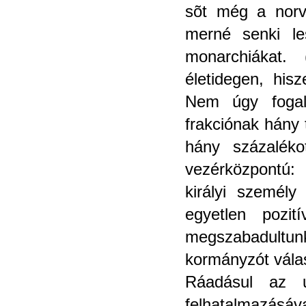
sõt még a norv
merné senki le
monarchiákat. 
életidegen, hi
Nem úgy fogal
frakciónak hány 
hány százaléko
vezérközpontú:
királyi személ
egyetlen pozi
megszabadultun
kormányzót vála
Ráadásul az 
felhatalmazásáv