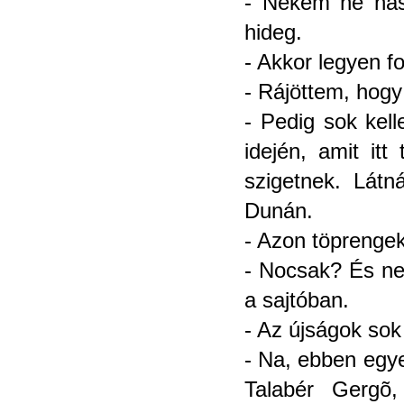
- Nekem ne hasz
hideg.
- Akkor legyen fo
- Rájöttem, hogy 
- Pedig sok kel
idején, amit it
szigetnek. Látn
Dunán.
- Azon töprengek
- Nocsak? És ne
a sajtóban.
- Az újságok sok
- Na, ebben egyet
Talabér Gergõ,