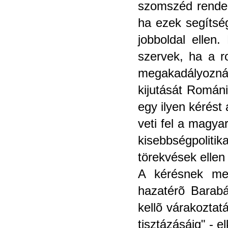
szomszéd rendel
ha ezek segítség
jobboldal ellen
szervek, ha a r
megakadályozná
kijutását Román
egy ilyen kérést
veti fel a magya
kisebbségpolit
törekvések ellen 
A kérésnek meg
hazatérõ Barabá
kellõ várakoztatá
tisztázásáig" - e