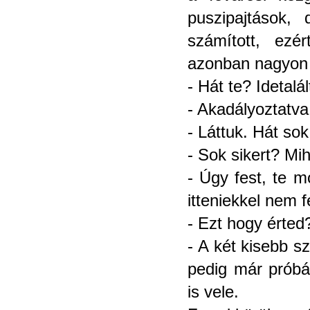
puszipajtások
számított, ezér
azonban nagyon 
- Hát te? Idetalál
- Akadályoztatva 
- Láttuk. Hát sok
- Sok sikert? Mi
- Úgy fest, te m
itteniekkel nem f
- Ezt hogy érted
- A két kisebb s
pedig már próbál
is vele.