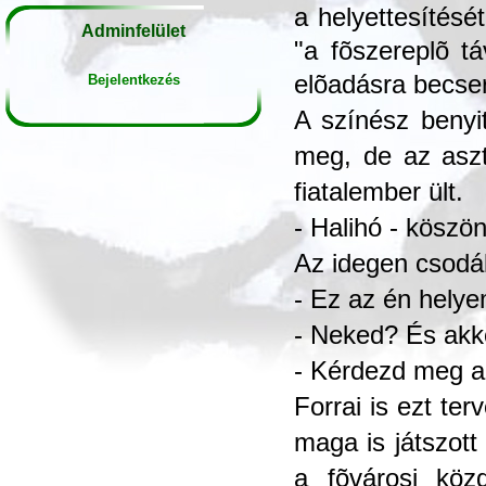
a helyettesítésé
Adminfelület
"a fõszereplõ tá
elõadásra becser
Bejelentkezés
A színész benyit
meg, de az aszt
fiatalember ült.
- Halihó - köszö
Az idegen csodá
- Ez az én helye
- Neked? És akk
- Kérdezd meg a d
Forrai is ezt te
maga is játszott
a fõvárosi közg