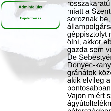
rosszakaratú 
Adminfelület
miatt a Szen
soroznak be,
Bejelentkezés
állampolgárs
géppisztolyt
ölni, akkor e
gazda sem vo
De Sebestyén
Donyec-kany
gránátok közö
akik elvileg 
pontosabban 
Vajon miért s
ágyútöltelék
hátországban,