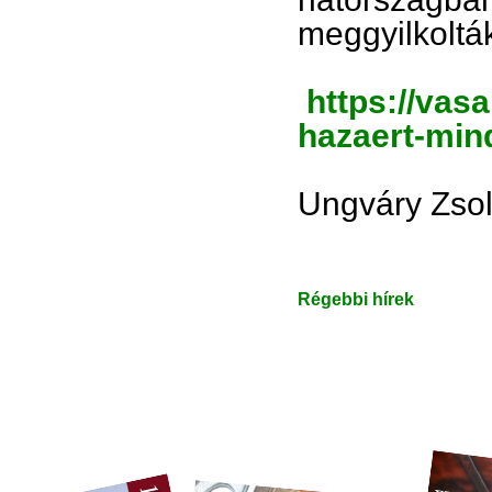
meggyilkoltá
https://vas
hazaert-min
Ungváry Zsol
Régebbi hírek