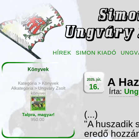
HÍREK
SIMON KIADÓ
UNGV
Könyvek
A Haz
2025. júl.
Kategória > Könyvek
16.
Alkategória > Ungváry Zsolt
Írta:
Ung
könyvei
(...)
Talpra, magyar!
950.00
"A huszadik 
eredő hozzán