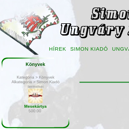
HÍREK
SIMON KIADÓ
UNGV
Könyvek
Kategória > Könyvek
Alkategória > Simon Kiadó
termékei
Mesekártya
500.00