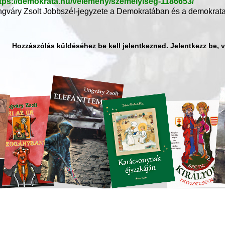
tps://demokrata.hu/velemeny/szemelyiseg-1186653/
gváry Zsolt Jobbszél-jegyzete a Demokratában és a demokrata
Hozzászólás küldéséhez be kell jelentkezned. Jelentkezz be, 