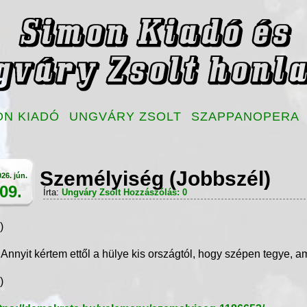
ON KIADÓ
UNGVÁRY ZSOLT
SZAPPANOPERA
Személyiség (Jobbszél)
26. jún.
09.
Írta:
Ungváry Zsolt
Hozzászólás: 0
.)
 Annyit kértem ettől a hülye kis országtól, hogy szépen tegye, 
.)