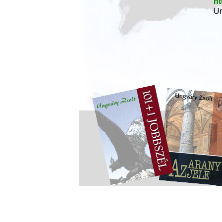
ht
Un