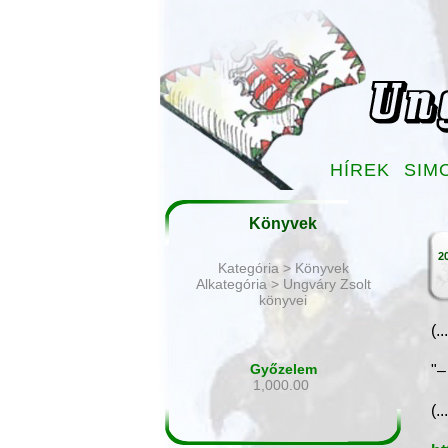
HÍREK
SIM
Könyvek
20
Kategória > Könyvek
Alkategória > Ungváry Zsolt
könyvei
(..
Győzelem
"–
1,000.00
(..