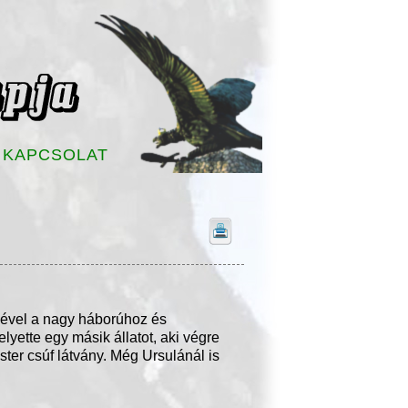
KAPCSOLAT
pével a nagy háborúhoz és
yette egy másik állatot, aki végre
ster csúf látvány. Még Ursulánál is