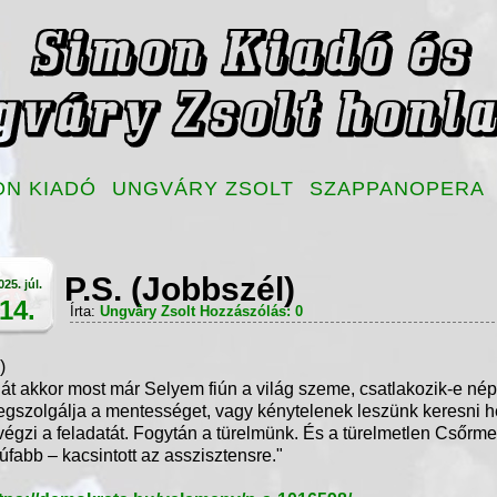
ON KIADÓ
UNGVÁRY ZSOLT
SZAPPANOPERA
P.S. (Jobbszél)
025. júl.
14.
Írta:
Ungváry Zsolt
Hozzászólás: 0
.)
át akkor most már Selyem fiún a világ szeme, csatlakozik-e né
gszolgálja a mentességet, vagy kénytelenek leszünk keresni hel
végzi a feladatát. Fogytán a türelmünk. És a türelmetlen Csőrme
úfabb – kacsintott az asszisztensre."