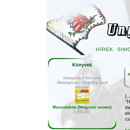
HÍREK
SIM
Könyvek
2
Kategória > Könyvek
Alkategória > Ungváry Zsolt
könyvei
(..
"H
Meccslabda (Negyven semmi)
me
1,600.00
el
cs