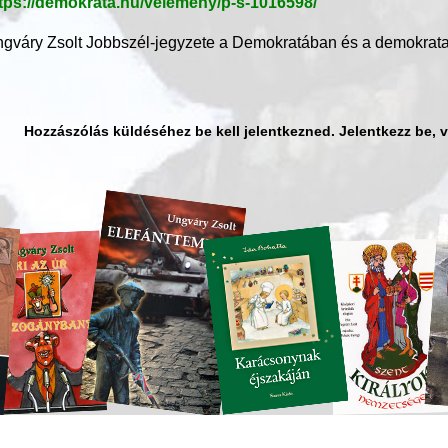
tps://demokrata.hu/velemeny/p-s-1016598/
gváry Zsolt Jobbszél-jegyzete a Demokratában és a demokrata
Hozzászólás küldéséhez be kell jelentkezned. Jelentkezz be, 