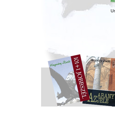
ht
Un